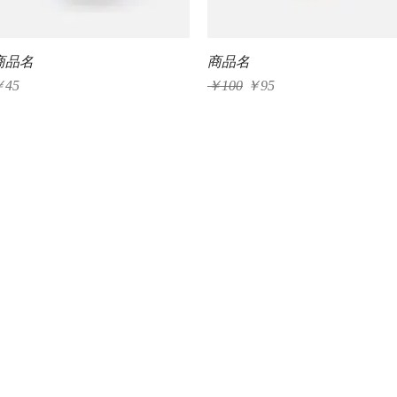
クイックビュー
クイックビュー
商品名
商品名
価格
通常価格
セール価格
￥45
￥100
￥95