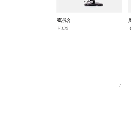
クイックビュー
商品名
価格
￥130
/