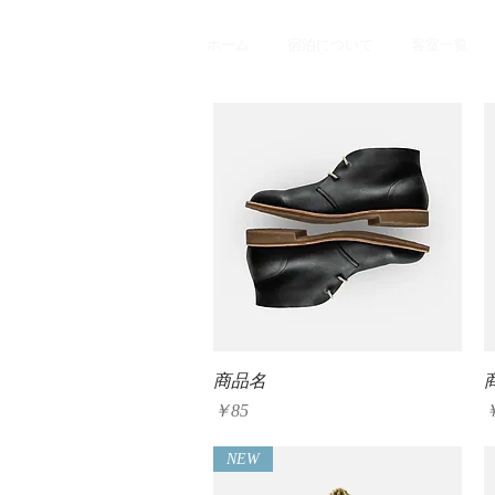
ホーム
宿泊について
客室一覧
クイックビュー
商品名
価格
￥85
NEW