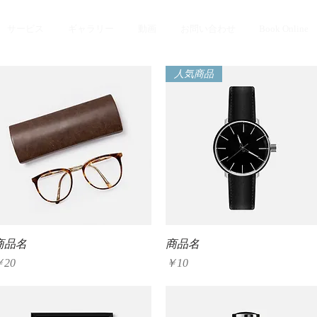
サービス
ギャラリー
動画
お問い合わせ
Book Online
人気商品
クイックビュー
クイックビュー
商品名
商品名
価格
価格
￥20
￥10