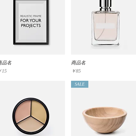
クイックビュー
クイックビュー
商品名
商品名
価格
価格
￥15
￥85
SALE