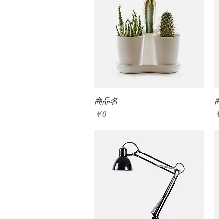
クイックビュー
商品名
価格
￥8