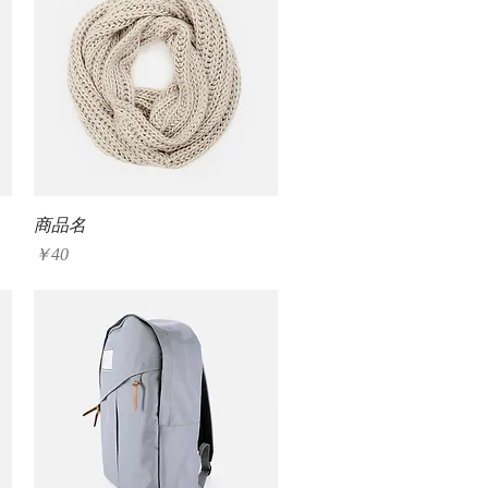
クイックビュー
商品名
価格
￥40