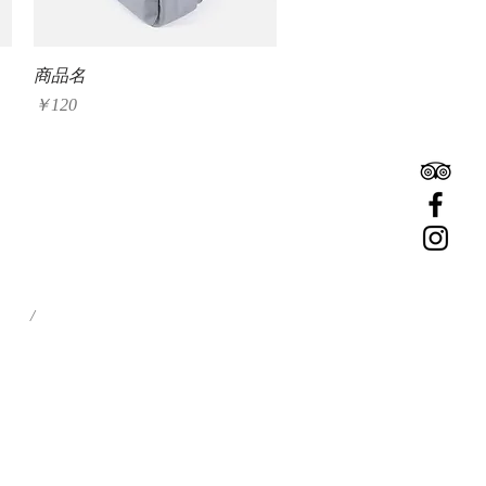
クイックビュー
商品名
価格
￥120
/