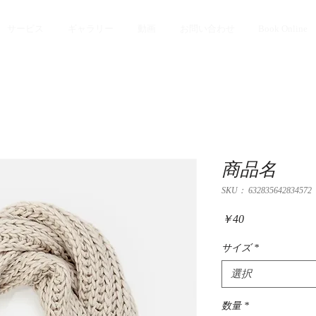
サービス
ギャラリー
動画
お問い合わせ
Book Online
商品名
SKU： 632835642834572
価
￥40
格
サイズ
*
選択
数量
*