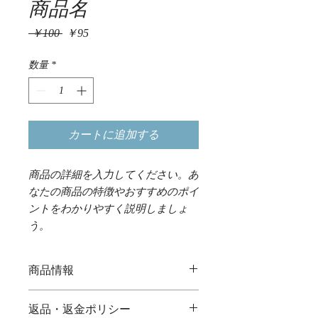
商品名
通
セ
 ￥100 
￥95
常
ー
価
ル
数量
*
格
価
格
カートに追加する
商品の詳細を入力してください。あ
なたの商品の特徴やおすすめのポイ
ントをわかりやすく説明しましょ
う。
商品情報
商品の詳細を入力してください。サイ
返品・返金ポリシー
ズ、素材、取扱説明に加え、商品の特