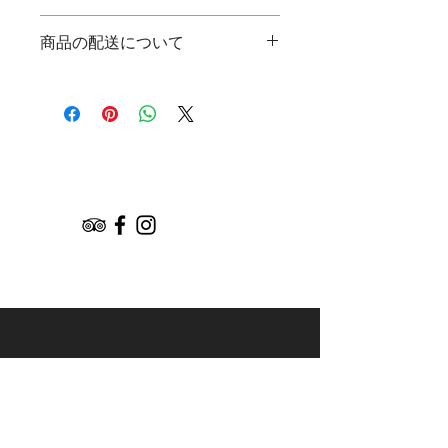
徴やおすすめのポイントなどを説明し
返品・返金規約を入力してください。
ましょう。
商品の配送について
商品にご満足いただけなかった場合の
返品・返金ポリシーと手順を説明しま
配送地域、料金、所要時間、梱包な
しょう。規約の内容を明確にすること
ど、商品の配送に関する情報を入力し
で、お客様の信頼を獲得し、安心して
てください。配送情報を明確にするこ
商品をご購入いただけます。
とで、お客様の信頼を獲得し、安心し
て商品をご購入いただけます。